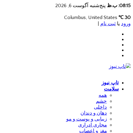
08:15: ب.ظ
پنج‌شنبه آگوست 6, 2026
Columbus, United States
30 ℃
ورود
یا
ثبت نام
|
تاپ نیوز
سلامت
همه
چشم
داخلی
دهان و دندان
زیبایی و پوست و مو
مجاری ادراری
مغز و اعصاب