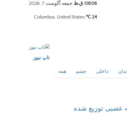
08:06: ق.ظ
جمعه آگوست 7, 2026
Columbus, United States
24 ℃
تاپ نیوز
ندان
داخلی
چشم
همه
ه عصبی توزیع شده