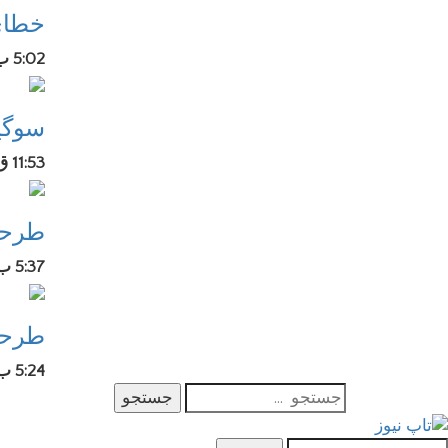
خطای
5:02 ب.ظ
سوگی
11:53 ق.ظ
طرحو
5:37 ب.ظ
طرحو
5:24 ب.ظ
جستجو