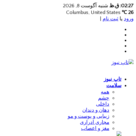
02:27: ق.ظ
شنبه آگوست 8, 2026
Columbus, United States
26 ℃
ورود
یا
ثبت نام
|
تاپ نیوز
سلامت
همه
چشم
داخلی
دهان و دندان
زیبایی و پوست و مو
مجاری ادراری
مغز و اعصاب