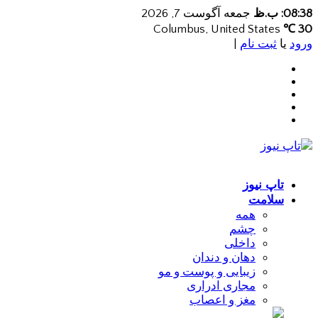
08:38: ب.ظ
جمعه آگوست 7, 2026
Columbus, United States
30 ℃
ورود
یا
ثبت نام
|
تاپ نیوز
سلامت
همه
چشم
داخلی
دهان و دندان
زیبایی و پوست و مو
مجاری ادراری
مغز و اعصاب