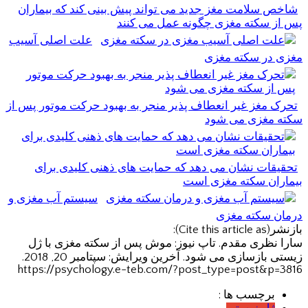
شاخص سلامت مغز جدید می تواند پیش بینی کند که بیماران
پس از سکته مغزی چگونه عمل می کنند
علت اصلی آسیب
مغزی در سکته مغزی
تحرک مغز غیر انعطاف پذیر منجر به بهبود حرکت موتور پس از
سکته مغزی می شود
تحقیقات نشان می دهد که حمایت های ذهنی کلیدی برای
بیماران سکته مغزی است
سیستم آب مغزی و
درمان سکته مغزی
بازنشر(Cite this article as):
سارا نظری مقدم. تاپ نیوز: موش پس از سکته مغزی با ژل
زیستی بازسازی می شود. آخرین ویرایش: سپتامبر 20, 2018.
https://psychology.e-teb.com/?post_type=post&p=3816
برچسب ها :