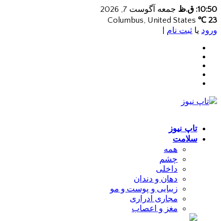
10:50: ق.ظ
جمعه آگوست 7, 2026
Columbus, United States
23 ℃
ورود
یا
ثبت نام
|
تاپ نیوز
سلامت
همه
چشم
داخلی
دهان و دندان
زیبایی و پوست و مو
مجاری ادراری
مغز و اعصاب