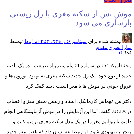
مغز و اعصاب
موش پس از سکته مغزی با ژل زیستی
بازسازی می شود
نوشته شده برای
سپتامبر 20, 2018
at 11:01 ق.ظ
توسط
سارا نظری مقدم
0
954
محققان UCLA در شماره 21 ماه مه مواد طبیعت ، در یک یافته
جدید از نوع خود، یک ژل جدید سکته مغزی به بهبود نورون ها و
عروق خونی در موش ها با مغز آسیب دیده کمک کرد .
دکتر س. توماس کارمایکل، استاد و رئیس بخش مغز و اعصاب
در UCLA، گفت: “ما این آزمایش را در موش آزمایشگاهی انجام
دادیم تا بتوانیم مغز را در یک مدل سکته مغزی ترمیم کنیم و
منجر به بهبودی شود. این مطالعه نشان داد که بافت مغز جدید